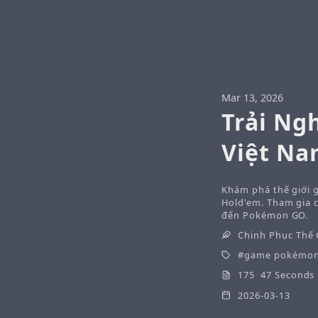
Mar 13, 2026
Trải Ng
Việt N
Khám phá thế giới 
Hold'em. Tham gia 
đến Pokémon GO.
Chinh Phục Thế 
game pokémon
175 47 Seconds
2026-03-13