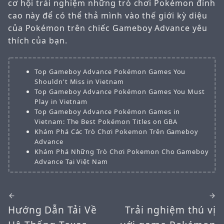
cơ hội trải nghiệm những trò chơi Pokémon đỉnh
cao này để có thể thả mình vào thế giới kỳ diệu
của Pokémon trên chiếc Gameboy Advance yêu
thích của bạn.
Top Gameboy Advance Pokémon Games You
Shouldn't Miss in Vietnam
Top Gameboy Advance Pokémon Games You Must
Play in Vietnam
Top Gameboy Advance Pokémon Games in
Vietnam: The Best Pokémon Titles on GBA
Khám Phá Các Trò Chơi Pokemon Trên Gameboy
Advance
Khám Phá Những Trò Chơi Pokemon Cho Gameboy
Advance Tại Việt Nam
Hướng Dẫn Tải Về
Trải nghiệm thú vị