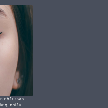
n nhất toàn
dàng, nhiều