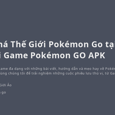
á Thế Giới Pokémon Go tại
i Game Pokémon GO APK
game đa dạng với những bài viết, hướng dẫn và mẹo hay về Poké
cùng chúng tôi để trải nghiệm những cuộc phiêu lưu thú vị, từ 
Giới Ảo
 go