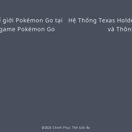
 giới Pokémon Go tại
Hệ Thống Texas Hold
i game Pokémon Go
và Thôn
@2026 Chinh Phục Thế Giới Ảo