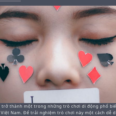
trở thành một trong những trò chơi di động phổ biế
ại Việt Nam. Để trải nghiệm trò chơi này một cách dễ 