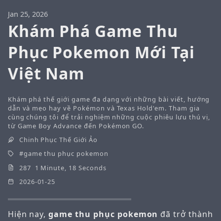
Jan 25, 2026
Khám Phá Game Thu
Phục Pokemon Mới Tại
Việt Nam
Khám phá thế giới game đa dạng với những bài viết, hướng
dẫn và mẹo hay về Pokémon và Texas Hold'em. Tham gia
cùng chúng tôi để trải nghiệm những cuộc phiêu lưu thú vị,
từ Game Boy Advance đến Pokémon GO.
Chinh Phục Thế Giới Ảo
game thu phục pokemon
287 1 Minute, 18 Seconds
2026-01-25
Hiện nay,
game thu phục pokemon
đã trở thành