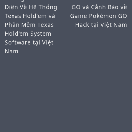
Diện Về Hệ Thống
GO và Cảnh Báo về
Texas Hold'em và
Game Pokémon GO
Phần Mềm Texas
Hack tại Việt Nam
Hold'em System
Software tại Việt
Nam