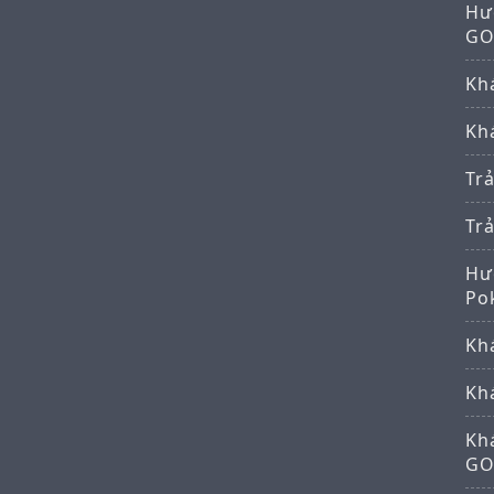
Hư
GO
Kh
Kh
Tr
Tr
Hư
Po
Kh
Kh
Kh
GO