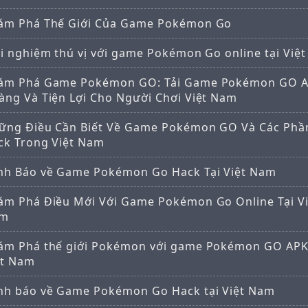
ám Phá Thế Giới Của Game Pokémon Go
ải nghiệm thú vị với game Pokémon Go online tại Việ
ám Phá Game Pokémon GO: Tải Game Pokémon GO 
àng Và Tiện Lợi Cho Người Chơi Việt Nam
ững Điều Cần Biết Về Game Pokémon GO Và Các Ph
ck Trong Việt Nam
nh Báo về Game Pokémon Go Hack Tại Việt Nam
ám Phá Điều Mới Với Game Pokémon Go Online Tại Vi
m
ám Phá thế giới Pokémon với game Pokémon GO APK 
ệt Nam
nh báo về Game Pokémon Go Hack tại Việt Nam