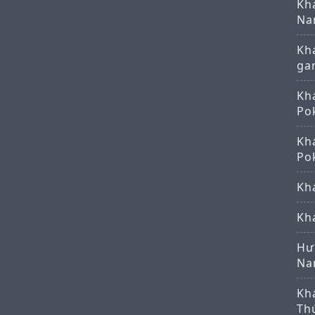
Kh
Na
Kh
ga
Kh
Po
Kh
Po
Kh
Kh
Hư
Na
Kh
Th