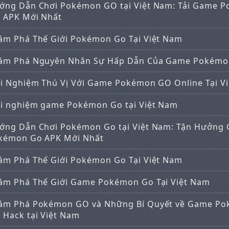
ớng Dẫn Chơi Pokémon GO tại Việt Nam: Tải Game 
 APK Mới Nhất
ám Phá Thế Giới Pokémon Go Tại Việt Nam
ám Phá Nguyên Nhân Sự Hấp Dẫn Của Game Pokémo
ải Nghiệm Thú Vị Với Game Pokémon GO Online Tại V
ải nghiệm game Pokémon Go tại Việt Nam
ớng Dẫn Chơi Pokémon Go tại Việt Nam: Tận Hưởng
kémon Go APK Mới Nhất
ám Phá Thế Giới Pokémon Go Tại Việt Nam
ám Phá Thế Giới Game Pokémon Go Tại Việt Nam
ám Phá Pokémon GO và Những Bí Quyết về Game P
 Hack tại Việt Nam