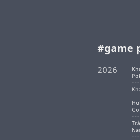
game 
2026
Kh
Po
Kh
Hư
Go
Tr
Na