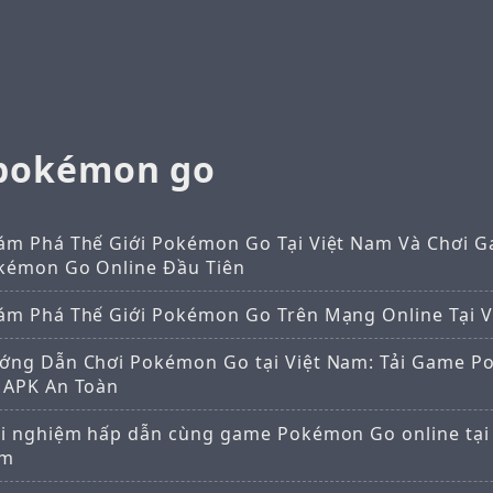
pokémon go
ám Phá Thế Giới Pokémon Go Tại Việt Nam Và Chơi 
kémon Go Online Đầu Tiên
ám Phá Thế Giới Pokémon Go Trên Mạng Online Tại 
ớng Dẫn Chơi Pokémon Go tại Việt Nam: Tải Game 
 APK An Toàn
ải nghiệm hấp dẫn cùng game Pokémon Go online tại 
m