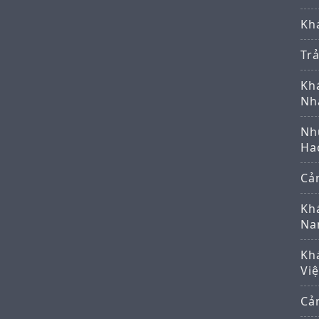
Kh
Tr
Kh
Nh
Nh
Ha
Cả
Kh
Na
Kh
Vi
Cả