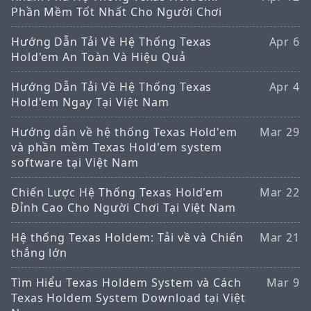
Phần Mềm Tốt Nhất Cho Người Chơi
Hướng Dẫn Tải Về Hệ Thống Texas
Apr 6
Hold'em An Toàn Và Hiệu Quả
Hướng Dẫn Tải Về Hệ Thống Texas
Apr 4
Hold'em Ngay Tại Việt Nam
Hướng dẫn về hệ thống Texas Hold'em
Mar 29
và phần mềm Texas Hold'em system
software tại Việt Nam
Chiến Lược Hệ Thống Texas Hold'em
Mar 22
Đỉnh Cao Cho Người Chơi Tại Việt Nam
Hệ thống Texas Holdem: Tải về và Chiến
Mar 21
thắng lớn
Tìm Hiểu Texas Holdem System và Cách
Mar 9
Texas Holdem System Download tại Việt