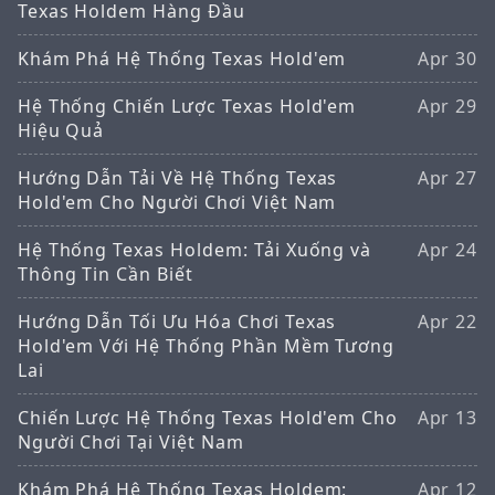
Texas Holdem Hàng Đầu
Khám Phá Hệ Thống Texas Hold'em
Apr 30
Hệ Thống Chiến Lược Texas Hold'em
Apr 29
Hiệu Quả
Hướng Dẫn Tải Về Hệ Thống Texas
Apr 27
Hold'em Cho Người Chơi Việt Nam
Hệ Thống Texas Holdem: Tải Xuống và
Apr 24
Thông Tin Cần Biết
Hướng Dẫn Tối Ưu Hóa Chơi Texas
Apr 22
Hold'em Với Hệ Thống Phần Mềm Tương
Lai
Chiến Lược Hệ Thống Texas Hold'em Cho
Apr 13
Người Chơi Tại Việt Nam
Khám Phá Hệ Thống Texas Holdem:
Apr 12