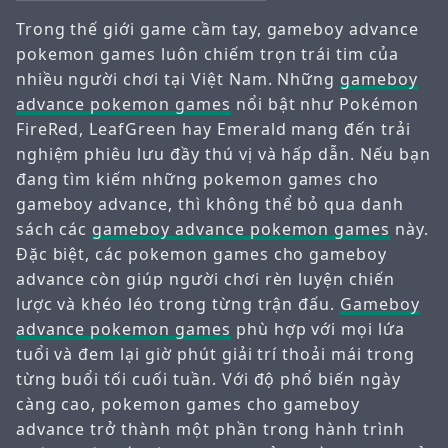
Trong thế giới game cầm tay, gameboy advance
pokemon games luôn chiếm trọn trái tim của
nhiều người chơi tại Việt Nam. Những
gameboy
advance pokemon games
nổi bật như Pokémon
FireRed, LeafGreen hay Emerald mang đến trải
nghiệm phiêu lưu đầy thú vị và hấp dẫn. Nếu bạn
đang tìm kiếm những pokemon games cho
gameboy advance, thì không thể bỏ qua danh
sách các
gameboy advance pokemon games
này.
Đặc biệt, các pokemon games cho gameboy
advance còn giúp người chơi rèn luyện chiến
lược và khéo léo trong từng trận đấu.
Gameboy
advance pokemon games
phù hợp với mọi lứa
tuổi và đem lại giờ phút giải trí thoải mái trong
từng buổi tối cuối tuần. Với độ phổ biến ngày
càng cao, pokemon games cho gameboy
advance trở thành một phần trong hành trình