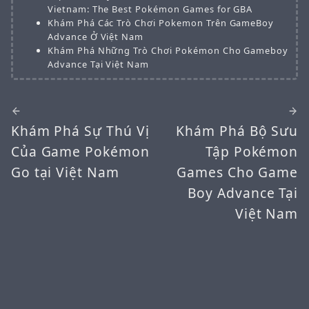
Vietnam: The Best Pokémon Games for GBA
Khám Phá Các Trò Chơi Pokemon Trên GameBoy
Advance Ở Việt Nam
Khám Phá Những Trò Chơi Pokémon Cho Gameboy
Advance Tại Việt Nam
Khám Phá Sự Thú Vị
Khám Phá Bộ Sưu
Của Game Pokémon
Tập Pokémon
Go tại Việt Nam
Games Cho Game
Boy Advance Tại
Việt Nam