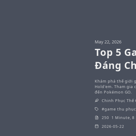
May 22, 2026
Top 5 G
Đáng Ch
Khám phá thế giới 
Hold'em. Tham gia 
đến Pokémon GO.
Chinh Phục Thế 
game thu phụ
250 1 Minute, 8
2026-05-22