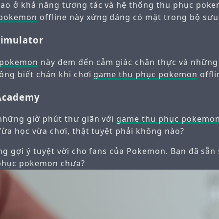
cao ở khả năng tương tác và hệ thống thu phục pok
 pokemon
offline này xứng đáng có mặt trong bộ sưu
imulator
 pokemon
này đem đến cảm giác chân thực và những
ông biết chán khi chơi
game thu phục pokemon
offli
Academy
những giờ phút thư giãn với
game thu phục pokemo
Vừa học vừa chơi, thật tuyệt phải không nào?
ng gợi ý tuyệt vời cho fans của Pokemon. Bạn đã sẵn
 phục pokemon chưa?