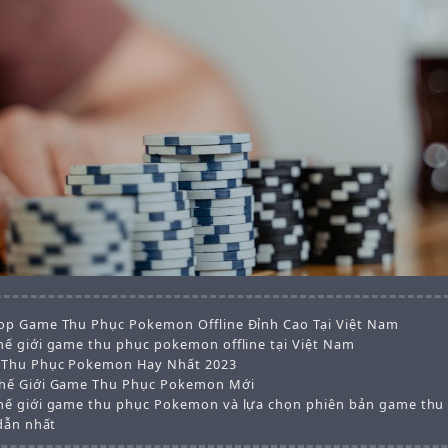
p Game Thu Phục Pokemon Offline Đỉnh Cao Tại Việt Nam
ế giới game thu phục pokemon offline tại Việt Nam
 Thu Phục Pokemon Hay Nhất 2023
hế Giới Game Thu Phục Pokemon Mới
hế giới game thu phục Pokemon và lựa chọn phiên bản game th
 dẫn nhất