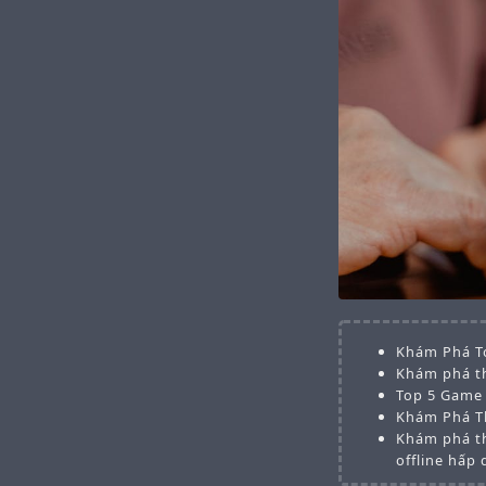
Khám Phá To
Khám phá th
Top 5 Game
Khám Phá T
Khám phá t
offline hấp