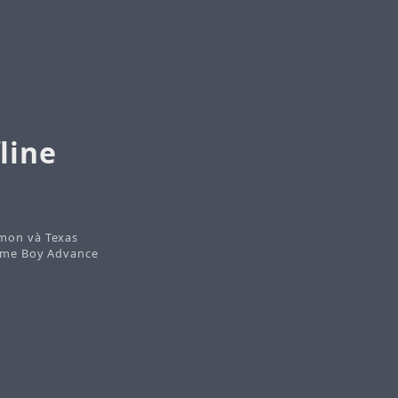
line
mon và Texas
Game Boy Advance