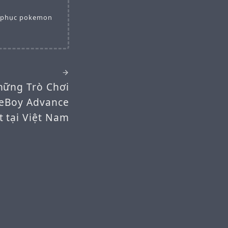
u phục pokemon
ững Trò Chơi
eBoy Advance
 tại Việt Nam