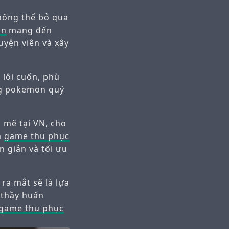
hông thể bỏ qua
on
mang đến
uyện viên và xây
 lôi cuốn, phù
ững pokemon quý
 mẽ tại VN, cho
a
game thu phục
n giản và tối ưu
 ra mắt sẽ là lựa
 thầy huấn
game thu phục