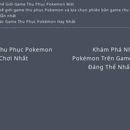
hế Giới Game Thu Phục Pokemon Mới
hế giới game thu phục Pokemon và lựa chọn phiên bản game th
 dẫn nhất
ác Game Thu Phục Pokémon Hay Nhất
Thu Phục Pokemon
Khám Phá Nh
 Chơi Nhất
Pokémon Trên Gam
Đáng Thể Nhất