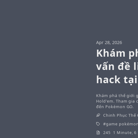
Apr 28, 2026
Khám p
vấn đề 
hack tạ
Khám phá thế giới 
Hold'em. Tham gia 
đến Pokémon GO.
Chinh Phục Thế 
game pokémon
245 1 Minute, 6