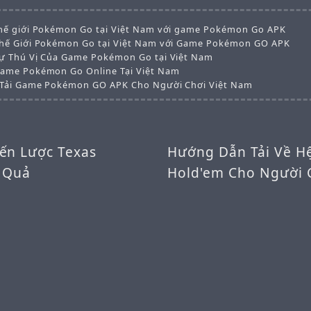
hế giới Pokémon Go tại Việt Nam với game Pokémon Go APK
hế Giới Pokémon Go tại Việt Nam với Game Pokémon GO APK
ự Thú Vị Của Game Pokémon Go tại Việt Nam
ame Pokémon Go Online Tại Việt Nam
Tải Game Pokémon GO APK Cho Người Chơi Việt Nam
ến Lược Texas
Hướng Dẫn Tải Về H
 Quả
Hold'em Cho Người 