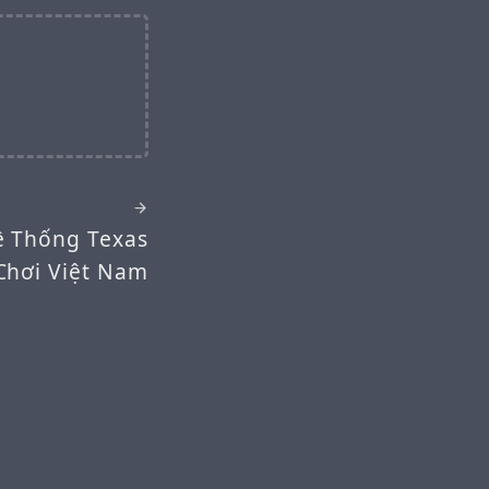
ệ Thống Texas
Chơi Việt Nam