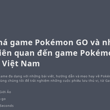
há game Pokémon GO và n
liên quan đến game Poké
i Việt Nam
game đa dạng với những bài viết, hướng dẫn và mẹo hay về Poké
cùng chúng tôi để trải nghiệm những cuộc phiêu lưu thú vị, từ 
Giới Ảo
 go
 Seconds